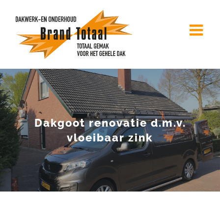
Ga
naar
inhoud
Dakgoot renovatie d.m.v.
vloeibaar zink